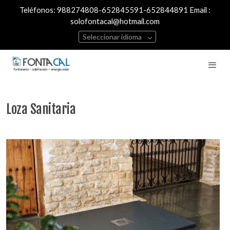
Teléfonos: 988274808-652845591-652844891 Email :
solofontacal@hotmail.com
Seleccionar idioma
Loza Sanitaria