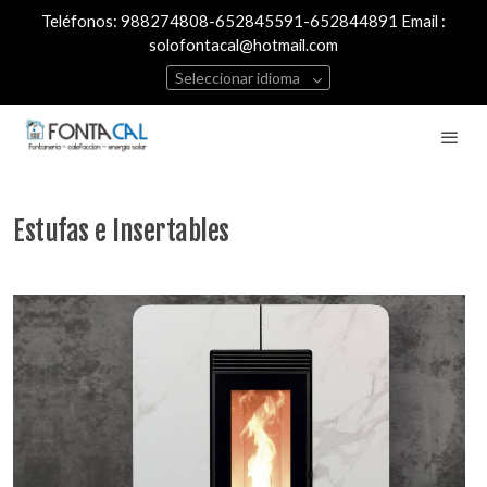
Teléfonos: 988274808-652845591-652844891 Email :
solofontacal@hotmail.com
Seleccionar idioma
Estufas e Insertables