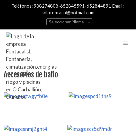
Teléfonos: 988274808-652845591-652844891 Email :
solofontacal@hotmail.com
Seleccionar idioma
Accesorios de baño