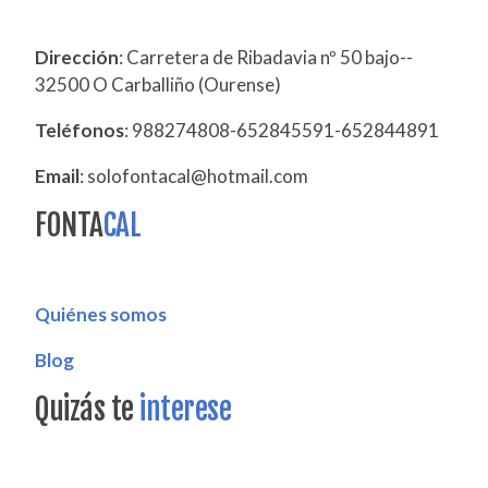
Dirección
: Carretera de Ribadavia nº 50 bajo--
32500 O Carballiño (Ourense)
Teléfonos
: 988274808-652845591-652844891
Email
: solofontacal@hotmail.com
FONTA
CAL
Quiénes somos
Blog
Quizás te
interese