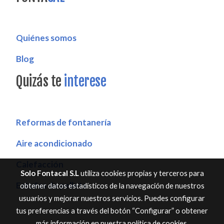
Quiénes somos
Blog
Quizás te
interese
Reformas de fontanería
Aire acondicionado
Calefacción
Solo Fontacal S.L
utiliza cookies propias y terceros para
Estufas de pellets
obtener datos estadísticos de la navegación de nuestros
usuarios y mejorar nuestros servicios. Puedes configurar
tus preferencias a través del botón “Configurar” o obtener
más información en nuestra
política de cookies
.