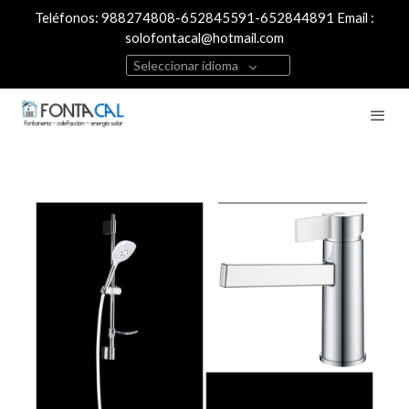
Teléfonos: 988274808-652845591-652844891 Email :
solofontacal@hotmail.com
Seleccionar idioma