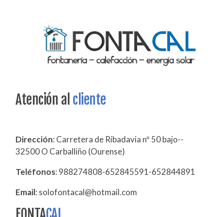
Atención al
cliente
Dirección
: Carretera de Ribadavia nº 50 bajo--
32500 O Carballiño (Ourense)
Teléfonos
: 988274808-652845591-652844891
Email
: solofontacal@hotmail.com
FONTA
CAL