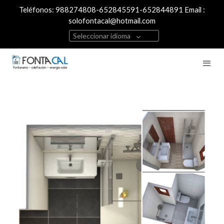
Teléfonos: 988274808-652845591-652844891 Email :
solofontacal@hotmail.com
Seleccionar idioma