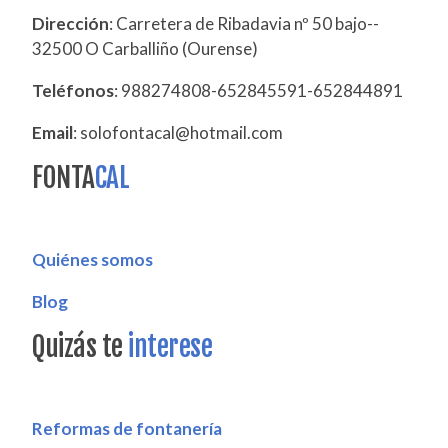
Dirección
: Carretera de Ribadavia nº 50 bajo--
32500 O Carballiño (Ourense)
Teléfonos
: 988274808-652845591-652844891
Email
: solofontacal@hotmail.com
FONTA
CAL
Quiénes somos
Blog
Quizás te
interese
Reformas de fontanería