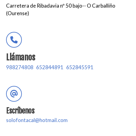
Carretera de Ribadavia nº 50 bajo-- O Carballiño
(Ourense)
Llámanos
988274808
652844891
652845591
Escríbenos
solofontacal@hotmail.com