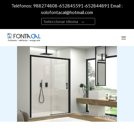
Teléfonos: 988274808-652845591-652844891 Email :
solofontacal@hotmail.com
Seleccionar idioma