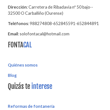
Dirección
: Carretera de Ribadavia nº 50 bajo--
32500 O Carballiño (Ourense)
Teléfonos
: 988274808-652845591-652844891
Email
: solofontacal@hotmail.com
FONTA
CAL
Quiénes somos
Blog
Quizás te
interese
Reformas de fontanería